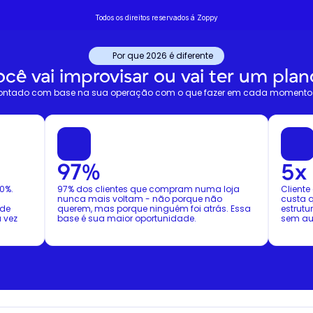
Todos os direitos reservados á Zoppy
Por que 2026 é diferente
ocê vai improvisar ou vai ter um plan
ontado com base na sua operação com o que fazer em cada momento 
97%
5x
%. 
97% dos clientes que compram numa loja 
Cliente
nunca mais voltam - não porque não 
custa q
de 
querem, mas porque ninguém foi atrás. Essa 
estrut
vez 
base é sua maior oportunidade.
sem au