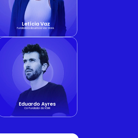
Letícia Vaz
Fundadora da Letícia Vaz Store.
Eduardo Ayres
Co-Fundador da VORR