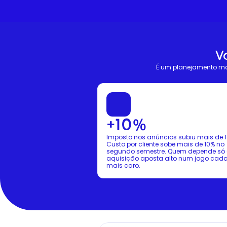
V
É um planejamento m
+10%
Imposto nos anúncios subiu mais de 10
Custo por cliente sobe mais de 10% no 
segundo semestre. Quem depende só 
aquisição aposta alto num jogo cada 
mais caro.