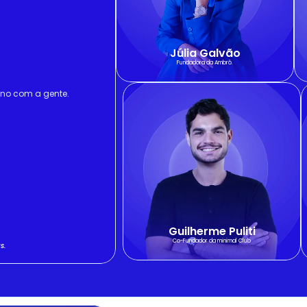
Júlia Galvão
Fundadora da Ambrô.
no com a gente.
Guilherme Puliti
Co-Fundador da minimal Club
s.