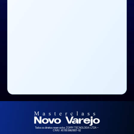
Todos os direitos reservados ZOPPY TECNOLOGIA LTDA – 
CNPJ: 46.160.998/0001-92