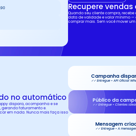
Recupere vendas 
,90
Quando seu cliente compra, receb
data de validade e valor mínimo — c
comprar mais. Sem você mover um
Campanha dispar
✓✓ Entregue • API Oficial W
ndo no automático
Público da camp
Zoppy dispara, acompanha e se 
✓✓ Entregue • Clientes idea
 gerando faturamento e. 
car em nada. Nunca mais faça isso 
Mensagem criad
✓✓ Entregue • A mensage