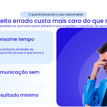
O que tá travando o seu crescimento
 jeito errado custa mais caro do que n
 problemas que todo lojista enfrenta e que impedem o resultado de apar
ashback, lembrete de 
 que não escala e que toma o 
omunicação sem 
a
resultado mínimo