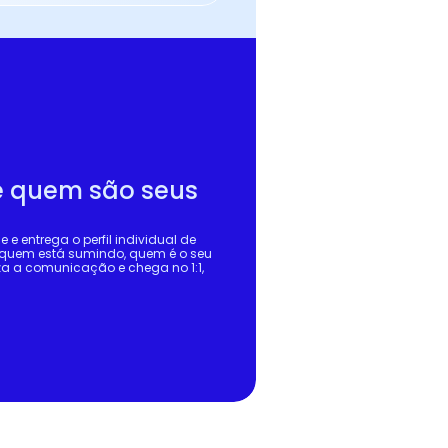
 quem são seus 
e entrega o perfil individual de 
 quem está sumindo, quem é o seu 
a a comunicação e chega no 1:1, 