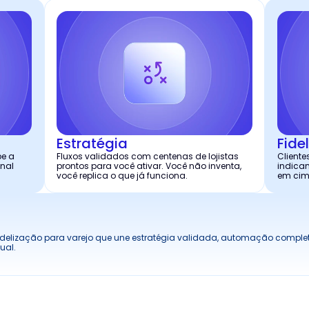
Estratégia
Fide
e a 
Fluxos validados com centenas de lojistas 
Cliente
nal 
prontos para você ativar. Você não inventa, 
indicam
você replica o que já funciona.
em cim
idelização para varejo que une estratégia validada, automação completa
ual.