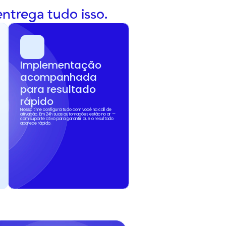
entrega tudo isso.
Implementação 
acompanhada 
para resultado 
rápido
Nosso time configura tudo com você na call de 
ativação. Em 24h suas automações estão no ar — 
com suporte ativo para garantir que o resultado 
aparece rápido.