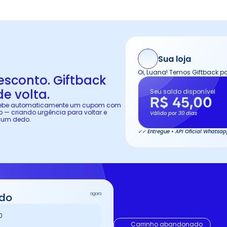
Sua loja
Oi, Luana! Temos Giftback p
sconto. Giftback 
de volta.
Seu saldo disponível
R$ 45,00
ecebe automaticamente um cupom com 
 — criando urgência para voltar e 
Válido por 30 dias
 um dedo.
✓✓ Entregue • API Oficial Whatsa
ado
agora
0
Carrinho abandonado