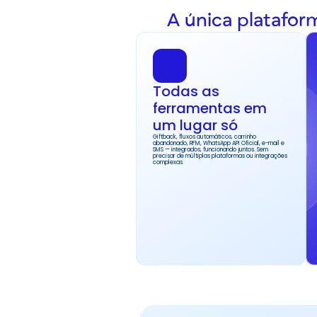
A única plataform
Todas as 
ferramentas em 
um lugar só
Giftback, fluxos automáticos, carrinho 
abandonado, RFM, WhatsApp API Oficial, e-mail e 
SMS — integrados, funcionando juntos. Sem 
precisar de múltiplas plataformas ou integrações 
complexas.