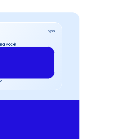
agora
ara você!
pp