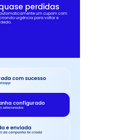
quase perdidas
e automaticamente um cupom com 
riando urgência para voltar e 
 dedo.
ada com sucesso
hatsapp
anha configurado
is selecionados
a e enviada
m da campanha foi criada