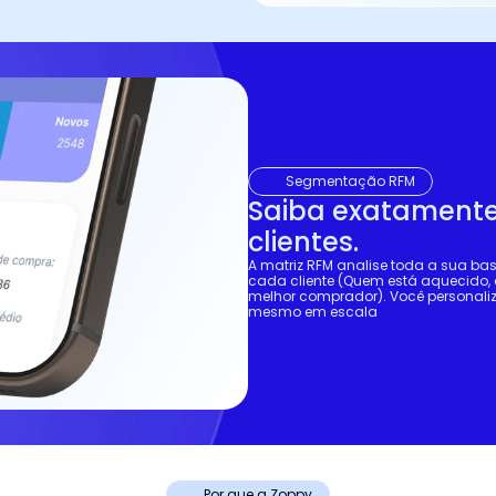
Segmentação RFM
Saiba exatamente
clientes.
A matriz RFM analise toda a sua base 
cada cliente (Quem está aquecido,
melhor comprador). Você personaliz
mesmo em escala
Por que a Zoppy