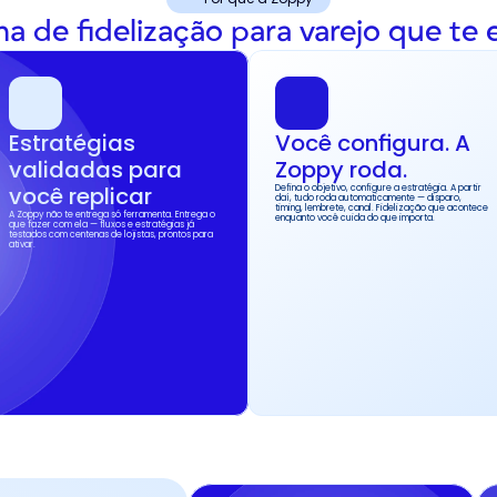
a de fidelização para varejo que te 
Estratégias 
Você configura. A 
validadas para 
Zoppy roda.
você replicar
Defina o objetivo, configure a estratégia. A partir 
daí, tudo roda automaticamente — disparo, 
timing, lembrete, canal. Fidelização que acontece 
A Zoppy não te entrega só ferramenta. Entrega o 
enquanto você cuida do que importa.
que fazer com ela — fluxos e estratégias já 
testados com centenas de lojistas, prontos para 
ativar.