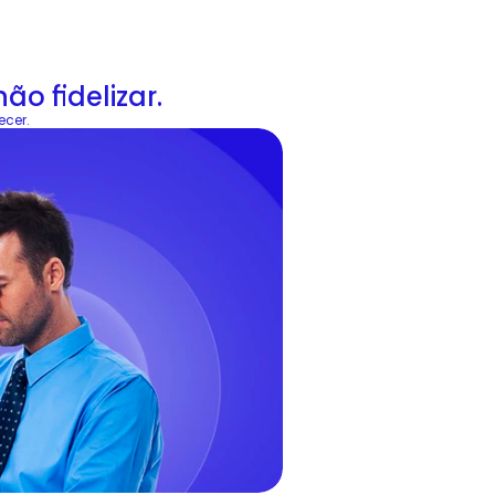
ão fidelizar.
ecer.