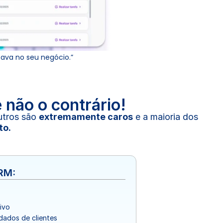
tava no seu negócio.”
 não o contrário!
utros são 
extremamente caros
 e a maioria dos 
to.
CRM:
ivo
dados de clientes