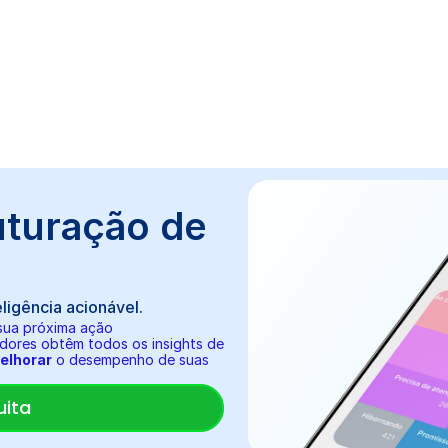
uturação de 
igência acionável.
sua próxima ação
dores obtêm todos os insights de 
elhorar
 o desempenho de suas 
uita