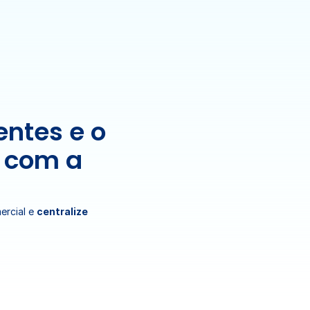
ntes e o 
 com a 
rcial e 
centralize 