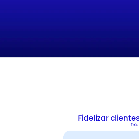
Fidelizar client
Três