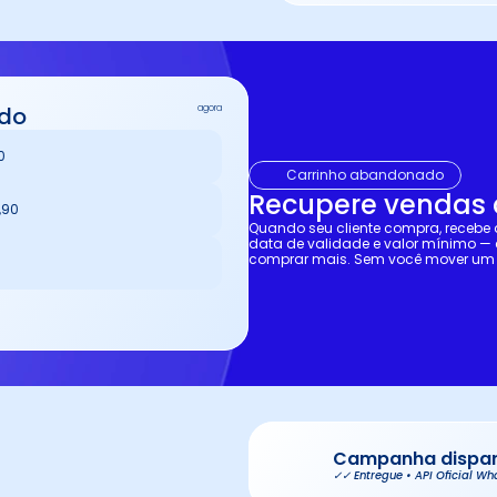
ado
agora
0
Carrinho abandonado
Recupere vendas 
,90
Quando seu cliente compra, receb
data de validade e valor mínimo — c
comprar mais. Sem você mover um
Campanha dispar
✓✓ Entregue • API Oficial W