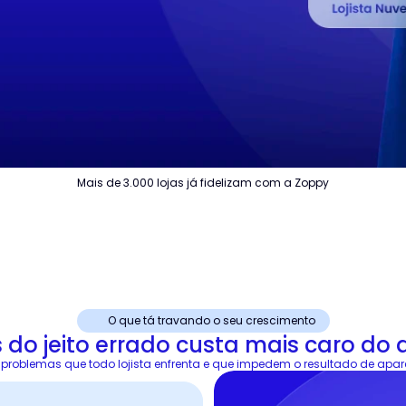
Mais de 3.000 lojas já fidelizam com a Zoppy
O que tá travando o seu crescimento
es do jeito errado custa mais caro do q
 problemas que todo lojista enfrenta e que impedem o resultado de apar