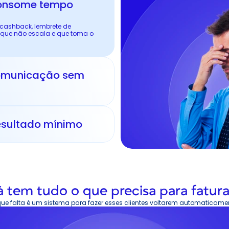
ashback, lembrete de 
 que não escala e que toma o 
omunicação sem 
a
resultado mínimo
á tem tudo o que precisa para fatura
ue falta é um sistema para fazer esses clientes voltarem automaticame