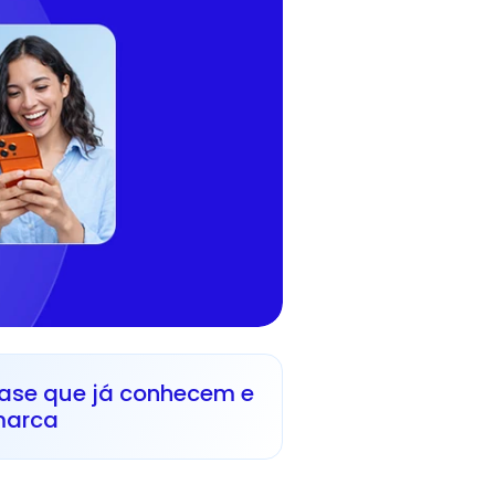
base que já conhecem e 
marca