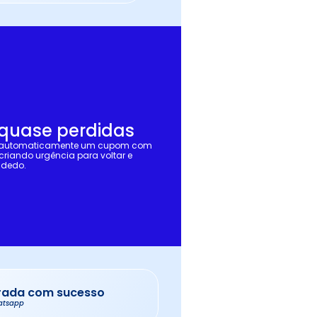
quase perdidas
e automaticamente um cupom com 
riando urgência para voltar e 
 dedo.
ada com sucesso
hatsapp