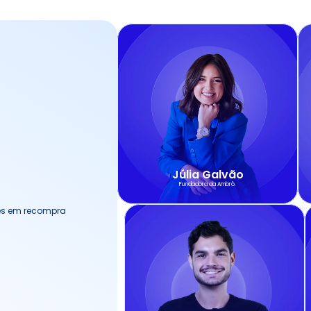
Júlia Galvão
Fundadora da Ambrô.
es em recompra 