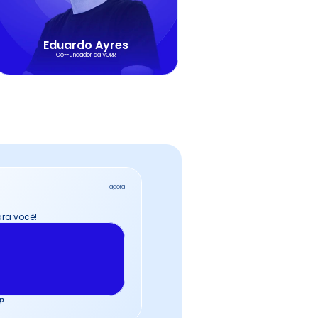
Eduardo Ayres
Co-Fundador da VORR
agora
ara você!
pp