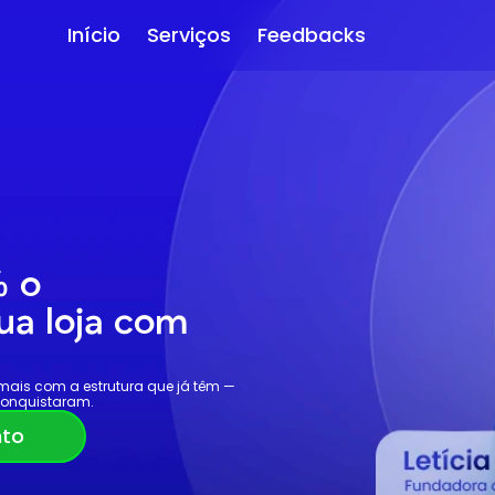
Início
Serviços
Feedbacks
 o 
a loja com 
mais com a estrutura que já têm — 
conquistaram.
nto