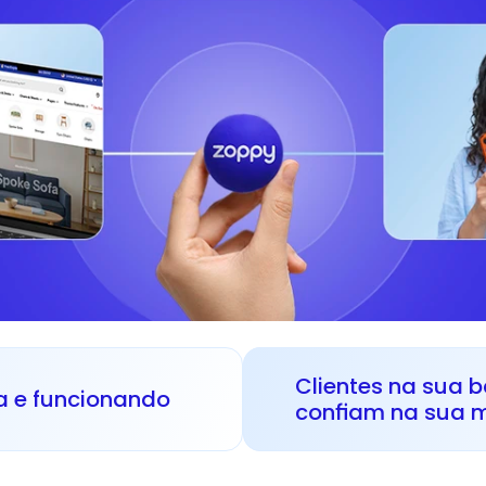
Clientes na sua 
a e funcionando
confiam na sua 