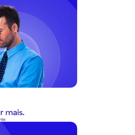
r mais.
nte.