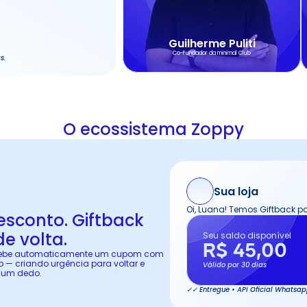
Guilherme Puliti
Co-Fundador da minimal Club
s.
O ecossistema Zoppy
Sua loja
Oi, Luana! Temos Giftback p
sconto. Giftback 
de volta.
Seu saldo disponível
R$ 45,00
ecebe automaticamente um cupom com 
 — criando urgência para voltar e 
Válido por 30 dias
 um dedo.
✓✓ Entregue • API Oficial Whatsa