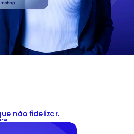
ue não fidelizar.
ecer.