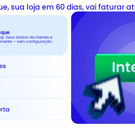
e, sua loja em 60 dias, vai faturar a
ique
. Seus dados de clientes e 
mente — sem configuração 
es
erta