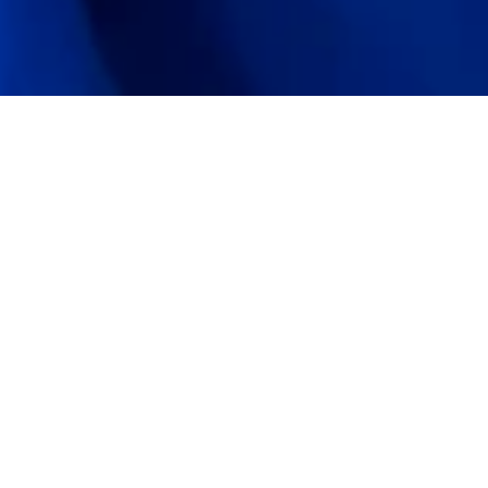
O problema não o cashback
Você sabe que cashback 
funciona. O problema é 
como está sendo feito.
A maioria dos lojistas já tem um programa de cashback. 
Só que ainda depende de planilha, de vendedora e de 
mensagem manual — e isso tem um limite que chega 
rápido.